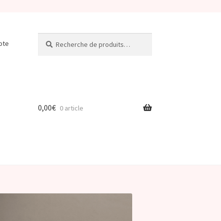
Recherche
Recherche
pte
pour :
0,00
€
0 article