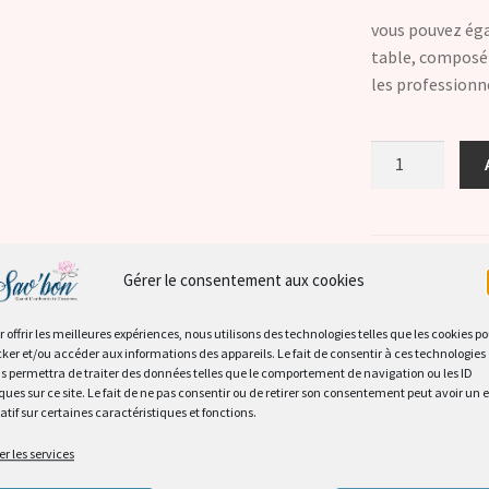
vous pouvez éga
table, composé 
les professionn
quantité
de
Roses
en
Savon
Catégories :
COFF
Gérer le consentement aux cookies
-
Partager :
Medium/Rose
X
F
r offrir les meilleures expériences, nous utilisons des technologies telles que les cookies p
cker et/ou accéder aux informations des appareils. Le fait de consentir à ces technologies
s permettra de traiter des données telles que le comportement de navigation ou les ID
ques sur ce site. Le fait de ne pas consentir ou de retirer son consentement peut avoir un e
atif sur certaines caractéristiques et fonctions.
er les services
Description