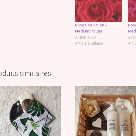
Roses en Savon –
Ros
Medium/Rouge
Med
27 juin 2020
27 j
Article similaire
Arti
oduits similaires