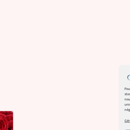
Pou
sto
nou
uni
nég
Gér