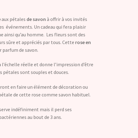
e
aux pétales
de savon
à offrir à vos invités
pes événements. Un cadeau qui fera plaisir
 ainsi qu’au homme. Les fleurs sont des
rs sûre et appréciés par tous. Cette
rose en
r parfum de savon.
à l’échelle réelle et donne l’impression d’être
les pétales sont souples et douces.
rront en faire un élément de décoration ou
 pétale de cette rose comme savon habituel.
serve indéfiniment mais il perd ses
bactériennes au bout de 3 ans.