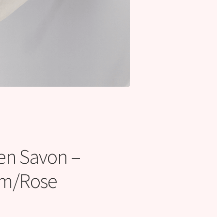
en Savon –
m/Rose