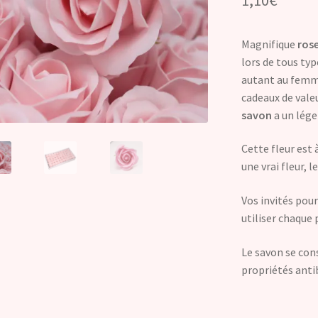
Magnifique
ros
lors de tous ty
autant au femme
cadeaux de valeu
savon
a un lége
Cette fleur est 
une vrai fleur, 
Vos invités pou
utiliser chaque
Le savon se con
propriétés anti