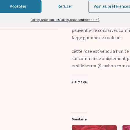
ription
Accepter
Refuser
Voir les préférence
Déposez les fleurs dans le bai
Politique de cookies
Politique de confidentialité
 (0)
Cependant les modèles sont s
peuvent être conservés comm
large gamme de couleurs.
cette rose est vendu a l’unit
sur commande uniquement pou
emilieberrou@savbon.com ou 
J’aime ça :
Similaire