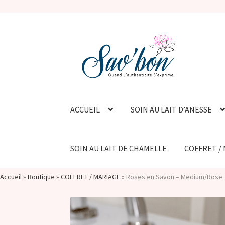
Aller
Aller
à
au
la
contenu
navigation
ACCUEIL
SOIN AU LAIT D’ANESSE
SOIN AU LAIT DE CHAMELLE
COFFRET /
Accueil
»
Boutique
»
COFFRET / MARIAGE
»
Roses en Savon – Medium/Rose