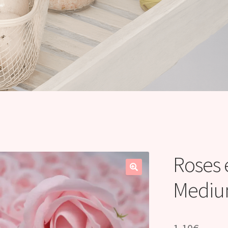
Roses 
Mediu
1,10
€