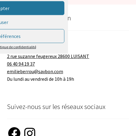
pter
Horaires & information
user
références
Société SAV'BON
itique de confidentialité
Mme BERROU Emilie
2 rue suzanne feugereux 28600 LUISANT
06 40 94 19 37
emilieberrou@savbon.com
Du lundi au vendredi de 10h à 19h
Suivez-nous sur les réseaux sociaux
Facebook
Instagram