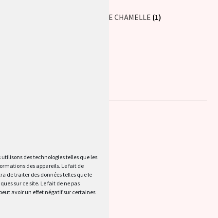
SOIN AU LAIT DE CHAMELLE
(1)
Catégories de produits
COFFRET / MARIAGE
Non classé
SAVON
 utilisons des technologies telles que les
SOIN AU LAIT DE CHAMELLE
ormations des appareils. Le fait de
a de traiter des données telles que le
SOIN AU LAIT DE CHEVRE
es sur ce site. Le fait de ne pas
eut avoir un effet négatif sur certaines
soins au lait d'ânesse