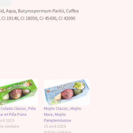
cid, Aqua, Butyrospermum Parkii, Coffea
 CI 19140, CI 18050, CI 45430, CI 42090
 Colada Classic, Piña
Mojito Classic, Mojito
se et Piña Poire
Mure, Mojito
vril 2019
Pamplemousse
cle similaire
15 avril 2019
Article similaire