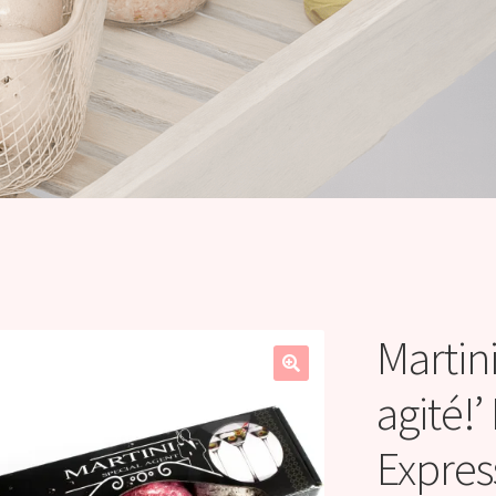
Martin
agité!’
Expres