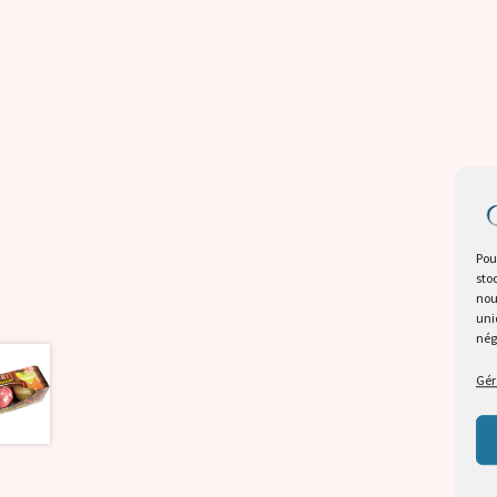
Pou
Desc
sto
nou
uni
Avis
nég
Gér