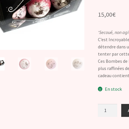
15,00
€
‘Secoué, non agi
C’est Incroyabl
détendre dans u
tenter par cett
Ces Bombes de B
plus raffinées 
cadeau contient
En stock
quantité
de
Martini
'Secoué,