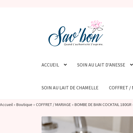
Aller
Aller
à
au
la
contenu
navigation
ACCUEIL
SOIN AU LAIT D’ANESSE
SOIN AU LAIT DE CHAMELLE
COFFRET /
Accueil
»
Boutique
»
COFFRET / MARIAGE
»
BOMBE DE BAIN COCKTAIL 180GR