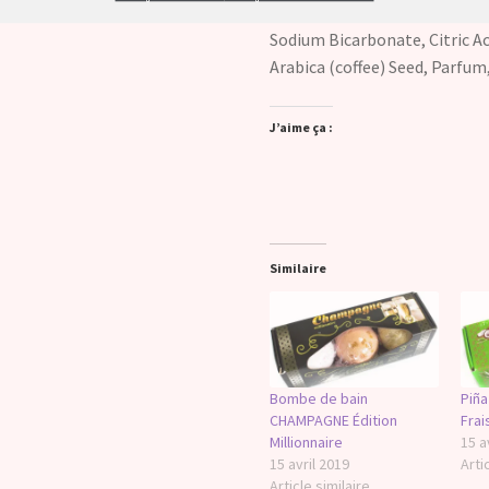
Ingrédients
Sodium Bicarbonate, Citric A
Arabica (coffee) Seed, Parfum,
J’aime ça :
Similaire
Bombe de bain
Piña
CHAMPAGNE Édition
Frai
Millionnaire
15 a
15 avril 2019
Arti
Article similaire