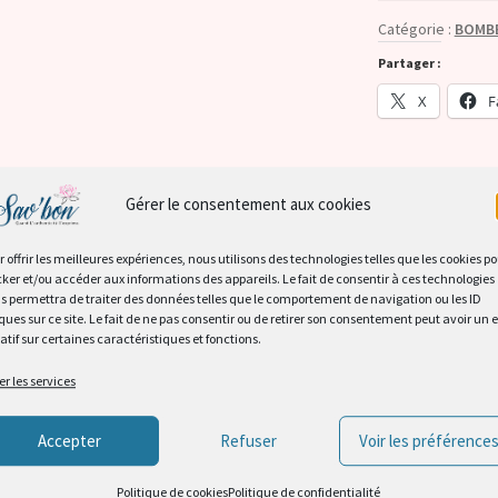
main
Catégorie :
BOMBE
non
Partager :
agité!'
X
F
French
Martini,
Expresso
Martini.
Gérer le consentement aux cookies
Description
r offrir les meilleures expériences, nous utilisons des technologies telles que les cookies p
ription
cker et/ou accéder aux informations des appareils. Le fait de consentir à ces technologies
s permettra de traiter des données telles que le comportement de navigation ou les ID
Un cadeau idéal qui plus est 
ques sur ce site. Le fait de ne pas consentir ou de retirer son consentement peut avoir un e
 (0)
atif sur certaines caractéristiques et fonctions.
Il sera également un cadeau 
De part leurs fragrances et c
er les services
ressemblera et sentira comme 
Ces bombes de bain sont pure
Accepter
Refuser
Voir les préférence
d’une boule de ban traditionn
Politique de cookies
Politique de confidentialité