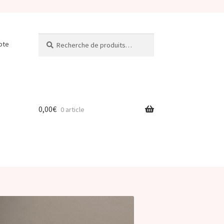
Recherche
Recherche
pte
pour :
0,00
€
0 article